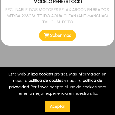
MODELO RENE (STOCK)
RECLINABLE. DOS MOTORES RELAX.ARCÓN EN BRAZOS.
MEDIDA 226CM. TEJIDO AQUA CLEAN (ANTIMANCHAS).
TAL CUAL FOTO
Saber más
Esta web utiliza
cookies
propias. Más información en
nuestra
política de cookies
y nuestra
política de
privacidad
. Por favor, acepta el uso de cookies para
tener la mejor experiencia en nuestro sitio.
© Copyright. Todos los derechos reservados ·
Aceptar
Política de privacidad