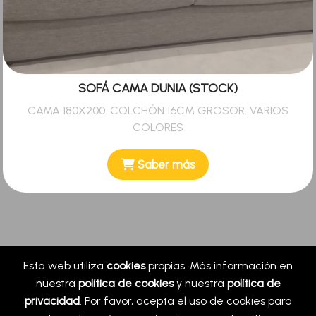
SOFÁ CAMA DUNIA (STOCK)
CAMA 180X200. COLCHÓN 16CM GROSOR. VARIOS
COLORES
Saber más
Esta web utiliza
cookies
propias. Más información en
nuestra
política de cookies
y nuestra
política de
privacidad
. Por favor, acepta el uso de cookies para