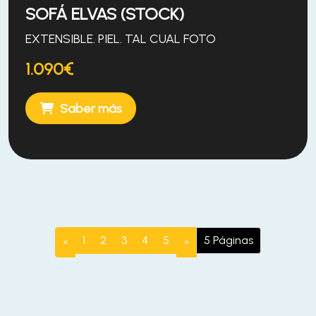
SOFÁ ELVAS (STOCK)
EXTENSIBLE. PIEL. TAL CUAL FOTO
1.090€
Saber más
1
2
3
4
5
5 Páginas
Previous
Next
«
»