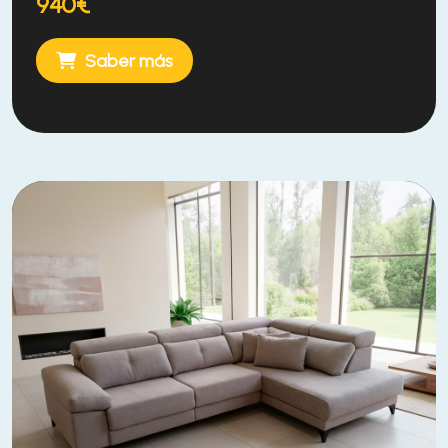
940€
Saber más