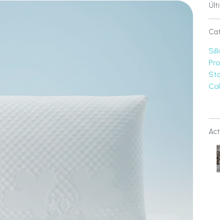
Últ
Cat
Sil
Pr
Sto
Co
Act