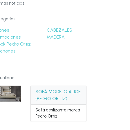
imas noticias
egorías
lones
CABEZALES
omociones
MADERA
ck Pedro Ortiz
lchones
ualidad
SOFÁ MODELO ALICE
(PEDRO ORTIZ)
Sofá deslizante marca
Pedro Ortiz