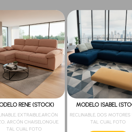
ODELO RENE (STOCK)
MODELO ISABEL (STO
LINABLE, EXTRAIBLE,ARCÓN
RECLINABLE, DOS MOTORES 
O, ARCÓN CHAISELONGUE.
TAL CUAL FOTO
TAL CUAL FOTO