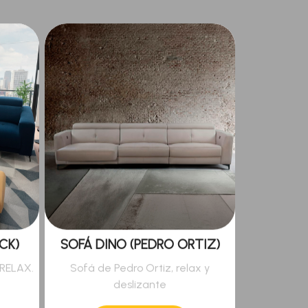
CK)
SOFÁ DINO (PEDRO ORTIZ)
RELAX.
Sofá de Pedro Ortiz, relax y
deslizante