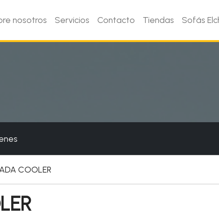
re nosotros
Servicios
Contacto
Tiendas
Sofás El
genes
ADA COOLER
LER